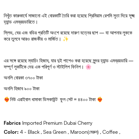
নিখুঁত কারুকার্যে সাজানো এই বোরকাটি তৈরি করা হয়েছে প্রিমিয়াম রেশমি সুতা দিয়ে সূক্ষ্ম
হ্যান্ড এমব্রয়ডারিতে।
স্লিভ, ঘের এবং বডির প্রতিটি অংশে রয়েছে দারুণ যত্নের ছাপ — যা আপনার লুককে
করে তুলবে আরও রাজকীয় ও মার্জিত। ✨
এর সঙ্গে রয়েছে ম্যাচিং হিজাব, যার দুই পাশেও করা হয়েছে সুন্দর হ্যান্ড এমব্রয়ডারি —
সম্পূর্ণ লুকটিকে দেয় এক পরিপূর্ণ ও স্টাইলিশ ফিনিশ। 🌸
অনলি বোরকা ৩৭০০ টাকা
অনলি হিজাব ৯০০ টাকা
❤️‍🔥নিউ এরাইবাল ধামাকা ডিসকাউন্ট ফুল সেট = ৪৪০০ টাকা ❤️‍🔥
Fabrics
Imported Premium Dubai Cherry
Color:
4 - Black , Sea Green , Maroon(মেরুন) , Coffee ,