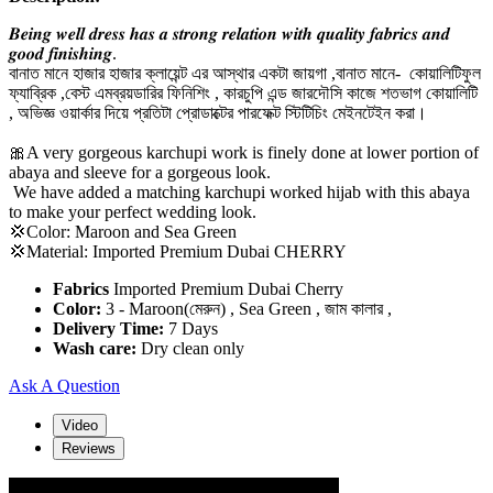
𝑩𝒆𝒊𝒏𝒈 𝒘𝒆𝒍𝒍 𝒅𝒓𝒆𝒔𝒔 𝒉𝒂𝒔 𝒂 𝒔𝒕𝒓𝒐𝒏𝒈 𝒓𝒆𝒍𝒂𝒕𝒊𝒐𝒏 𝒘𝒊𝒕𝒉 𝒒𝒖𝒂𝒍𝒊𝒕𝒚 𝒇𝒂𝒃𝒓𝒊𝒄𝒔 𝒂𝒏𝒅
𝒈𝒐𝒐𝒅 𝒇𝒊𝒏𝒊𝒔𝒉𝒊𝒏𝒈.
বানাত মানে হাজার হাজার ক্লায়েন্ট এর আস্থার একটা জায়গা ,বানাত মানে- কোয়ালিটিফুল
ফ্যাব্রিক ,বেস্ট এমব্রয়ডারির ফিনিশিং , কারচুপি এন্ড জারদৌসি কাজে শতভাগ কোয়ালিটি
, অভিজ্ঞ ওয়ার্কার দিয়ে প্রতিটা প্রোডাক্টের পারফেক্ট স্টিটিচিং মেইনটেইন করা।
🎀A very gorgeous karchupi work is finely done at lower portion of
abaya and sleeve for a gorgeous look.
We have added a matching karchupi worked hijab with this abaya
to make your perfect wedding look.
💢Color: Maroon and Sea Green
💢Material: Imported Premium Dubai CHERRY
Fabrics
Imported Premium Dubai Cherry
Color:
3 - Maroon(মেরুন) , Sea Green , জাম কালার ,
Delivery Time:
7 Days
Wash care:
Dry clean only
Ask A Question
Video
Reviews