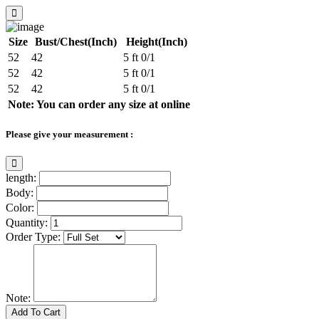
Size
Bust/Chest(Inch)
Height(Inch)
52
42
5 ft 0/1
52
42
5 ft 0/1
52
42
5 ft 0/1
Note: You can order any size at online
Please give your measurement :
length:
Body:
Color:
Quantity:
Order Type:
Note:
Add To Cart