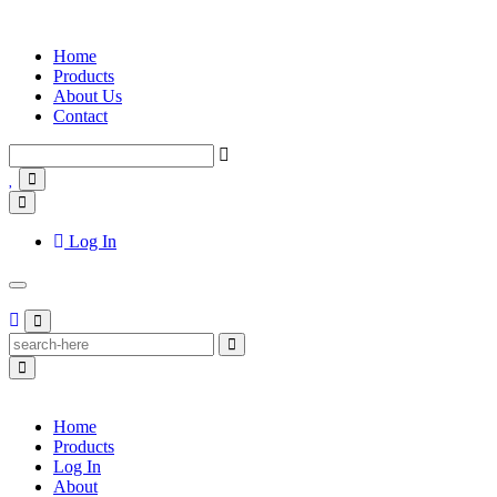
Home
Products
About Us
Contact
Log In
Home
Products
Log In
About