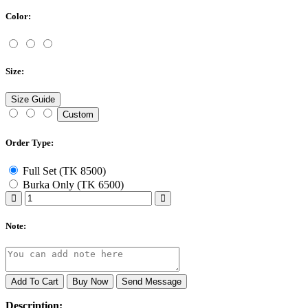
Color:
Size:
Size Guide
Custom
Order Type:
Full Set (TK 8500)
Burka Only (TK 6500)
Note:
Add To Cart
Buy Now
Send Message
Description: